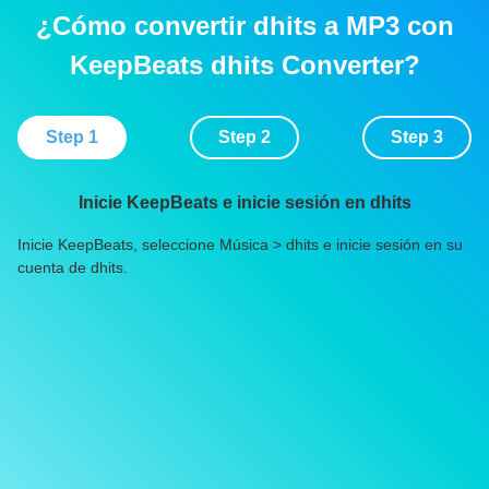
¿Cómo convertir dhits a MP3 con
KeepBeats dhits Converter?
Step 1
Step 2
Step 3
Inicie KeepBeats e inicie sesión en dhits
Inicie KeepBeats, seleccione Música > dhits e inicie sesión en su
Bu
cuenta de dhits.
co