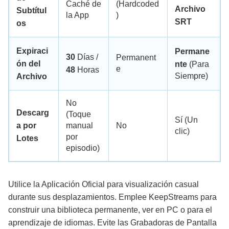
Caché de
(Hardcoded
Archivo
Subtítul
la App
)
SRT
os
Expiraci
Permane
30
Días /
Permanent
ón del
nte
(Para
e
48
Horas
Siempre)
Archivo
No
Descarg
(Toque
Sí (Un
a por
manual
No
clic)
por
Lotes
episodio)
Utilice la Aplicación Oficial para visualización casual
durante sus desplazamientos. Emplee KeepStreams para
construir una biblioteca permanente, ver en PC o para el
aprendizaje de idiomas. Evite las Grabadoras de Pantalla