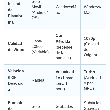
Solo
bilidad
Móvil
Windows/M
Windows/
de
(Android/i
ac
Mac
Platafor
OS)
ma
Con
1080p
Hasta
Pérdida
Calidad
(Calidad
1080p
(depende
de
de Video
(Variable)
de la
Origen)
pantalla)
Velocida
Velocidad
Turbo
d de
(Acelerad
1x
(1 hora
Rápida
o por
Descarg
toma 1
GPU)
hora)
a
Formato
Subtítulos
Solo
Grabados
Suaves /
de