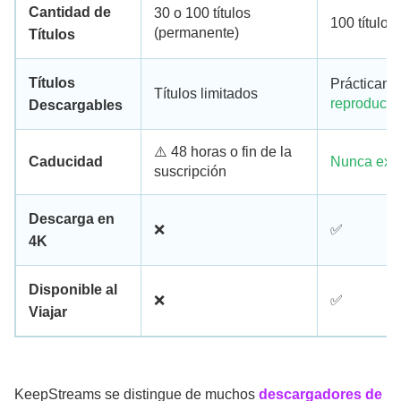
Cantidad de
30 o 100 títulos
100 títulos
(permanente)
Títulos
Títulos
Prácticam
Títulos limitados
reproducib
Descargables
⚠️ 48 horas o fin de la
Caducidad
Nunca exp
suscripción
Descarga en
❌
✅
4K
Disponible al
❌
✅
Viajar
KeepStreams se distingue de muchos
descargadores de