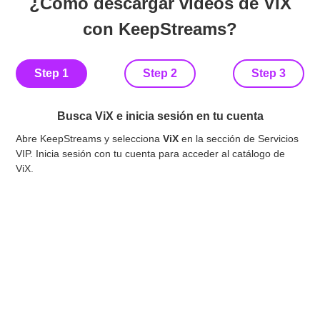
¿Cómo descargar videos de ViX
con KeepStreams?
Step 1
Step 2
Step 3
Busca ViX e inicia sesión en tu cuenta
Abre KeepStreams y selecciona
ViX
en la sección de Servicios
Exp
VIP. Inicia sesión con tu cuenta para acceder al catálogo de
Kee
ViX.
des