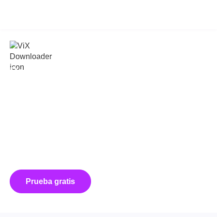
KeepStreams for ViX
v2.0.3.3
Descarga películas y series de ViX
con KeepStreams
KeepStreams for ViX es tu descargador profesional para
Windows y Mac. Baja telenovelas, películas y deportes de ViX
(tanto Gratis como Premium) sin complicaciones.
Guarda tus favoritos en
1080p
como archivos
MP4
o
MKV
.
Olvídate de los anuncios y programa tus descargas
automáticamente. ¡Disfruta tu contenido sin conexión en PC,
celular, TV o consola, estés donde estés!
Prueba gratis
Compre ahora