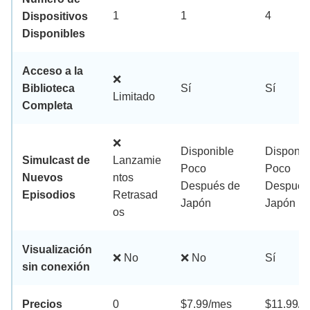
1
1
4
Dispositivos
Disponibles
Acceso a la
❌
Biblioteca
Sí
Sí
Limitado
Completa
❌
Disponible
Disponib
Simulcast de
Lanzamie
Poco
Poco
Nuevos
ntos
Después de
Después
Episodios
Retrasad
Japón
Japón
os
Visualización
❌ No
❌ No
Sí
sin conexión
Precios
0
$7.99/mes
$11.99/