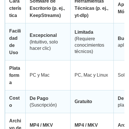
Cara
Software de
Herramientas
Aplic
cterís
Escritorio (p. ej.,
Técnicas (p. ej.,
Móvil
tica
KeepStreams)
yt-dlp)
Facili
Limitada
Excepcional
dad
Bue
(Requiere
(Intuitivo, solo
conocimientos
aplic
de
hacer clic)
técnicos)
Uso
Plata
PC y Mac
PC, Mac y Linux
Solo 
form
a
Cost
De Pago
De P
Gratuito
(Suscripción)
plan 
o
Archi
MP4 / MKV
MP4 / MKV
Arch
vo de