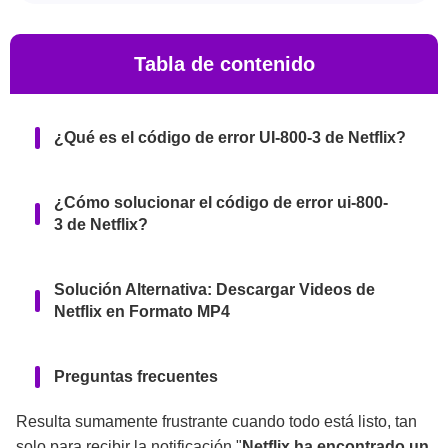
Tabla de contenido
¿Qué es el código de error UI-800-3 de Netflix?
¿Cómo solucionar el código de error ui-800-
3 de Netflix?
Solución Alternativa: Descargar Videos de
Netflix en Formato MP4
Preguntas frecuentes
Resulta sumamente frustrante cuando todo está listo, tan
Conclusión
solo para recibir la notificación "
Netflix ha encontrado un