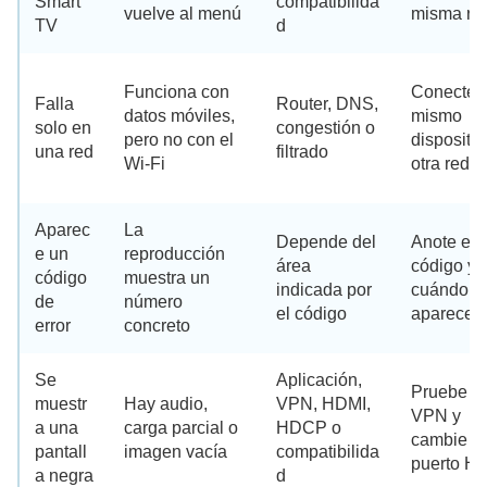
Smart
compatibilida
vuelve al menú
misma re
TV
d
Funciona con
Conecte e
Falla
Router, DNS,
datos móviles,
mismo
solo en
congestión o
pero no con el
dispositiv
una red
filtrado
Wi-Fi
otra red
Aparec
La
Depende del
Anote el
e un
reproducción
área
código y
código
muestra un
indicada por
cuándo
de
número
el código
aparece
error
concreto
Se
Aplicación,
Pruebe si
muestr
Hay audio,
VPN, HDMI,
VPN y
a una
carga parcial o
HDCP o
cambie d
pantall
imagen vacía
compatibilida
puerto H
a negra
d