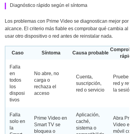
Diagnóstico rápido según el síntoma
Los problemas con Prime Video se diagnostican mejor por
alcance. El criterio más fiable es comprobar qué cambia al
usar otro dispositivo o red antes de reinstalar nada.
Comproba
Caso
Síntoma
Causa probable
rápid
Falla
en
No abre, no
Cuenta,
Pruebe ot
todos
carga o
suscripción,
red y revi
los
rechaza el
red o servicio
la sesión
disposi
acceso
tivos
Falla
Aplicación,
Prime Video en
Abra Pri
solo en
caché,
Smart TV se
Video en 
la
sistema o
bloquea o
móvil con