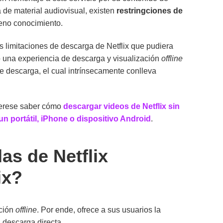
ta de material audiovisual, existen
restringciones de
leno conocimiento.
as limitaciones de descarga de Netflix que pudiera
do una experiencia de descarga y visualización
offline
e descarga, el cual intrínsecamente conlleva
nterese saber cómo
descargar videos de Netflix sin
 un portátil, iPhone o dispositivo Android
.
as de Netflix
ix?
ación
offline
. Por ende, ofrece a sus usuarios la
a descarga directa.